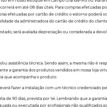
ndo em nosso estoque em Campo Grande-MS ou Viana-ES
correrá em até 08 dias úteis. Para compras efetuadas por
ras efetuadas por cartão de crédito o estorno poderá o
idade da administradora do cartão de crédito do cliente
stado, será avaliada depreciação ou considerada a devo
/ou assistência técnica. Sendo assim, a mesma não é res
icante a garantia dos produtos vendidos em nossa loja vir
tia que acompanha o produto.
 deverá fazer a instalação com um técnico credenciado pe
ntia de 90 dias, prevista por lei. Lembrando que a garanti
equada ou executada por profissionais não qualificados