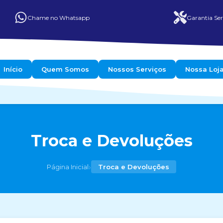
Chame no Whatsapp
Garantia Ser
Início
Quem Somos
Nossos Serviços
Nossa Loj
Troca e Devoluções
›
Página Inicial
Troca e Devoluções