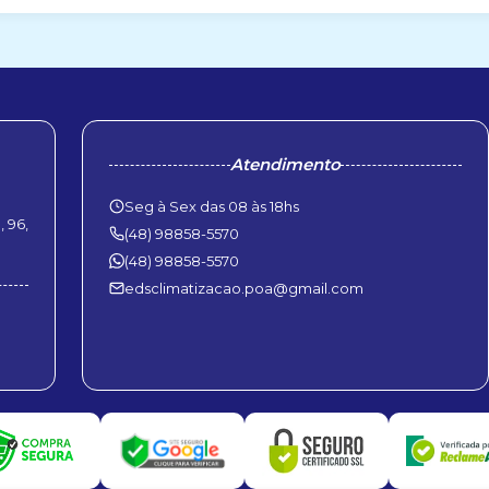
Atendimento
Seg à Sex das 08 às 18hs
 96,
(48) 98858-5570
(48) 98858-5570
edsclimatizacao.poa@gmail.com