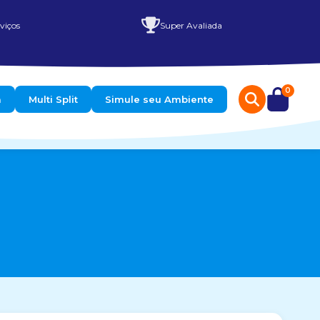
viços
Super Avaliada
0
a
Multi Split
Simule seu Ambiente