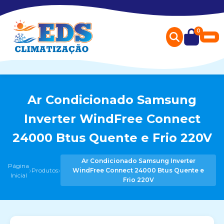
0
Ar Condicionado Samsung
Inverter WindFree Connect
24000 Btus Quente e Frio 220V
Ar Condicionado Samsung Inverter
Página
›
›
Produtos
WindFree Connect 24000 Btus Quente e
Inicial
Frio 220V