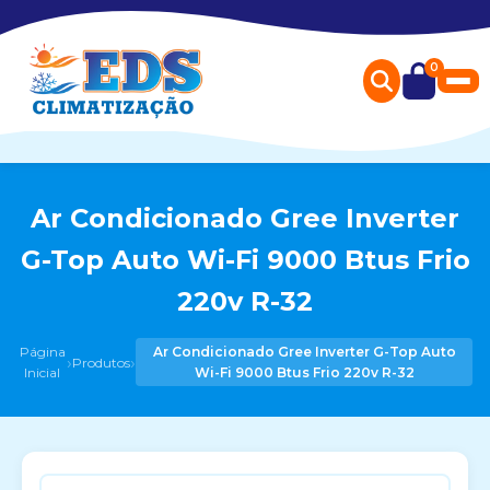
0
Ar Condicionado Gree Inverter
G-Top Auto Wi-Fi 9000 Btus Frio
220v R-32
Página
Ar Condicionado Gree Inverter G-Top Auto
›
›
Produtos
Inicial
Wi-Fi 9000 Btus Frio 220v R-32