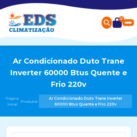
0
Ar Condicionado Duto Trane
Inverter 60000 Btus Quente e
Frio 220v
Página
Ar Condicionado Duto Trane Inverter
›
›
Produtos
Inicial
60000 Btus Quente e Frio 220v