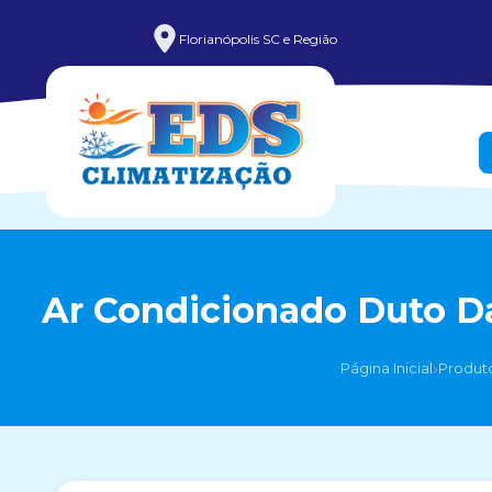
Florianópolis SC e Região
Ar Condicionado Duto Da
›
Página Inicial
Produt