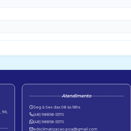
Atendimento
Seg à Sex das 08 às 18hs
 96,
(48) 98858-5570
(48) 98858-5570
edsclimatizacao.poa@gmail.com