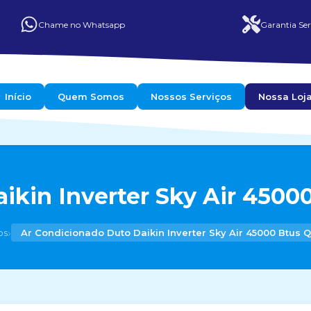
Chame no Whatsapp
Garantia Ser
Início
Quem Somos
Nossos Serviços
Nossa Loj
ikin Inverter Sky Air 45000
›
os
Ar Condicionado Duto Daikin Inverter Sky Air 45000 Btus Q