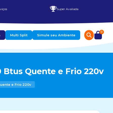
viços
Super Avaliada
0
a
Multi Split
Simule seu Ambiente
 Btus Quente e Frio 220v
uente e Frio 220v