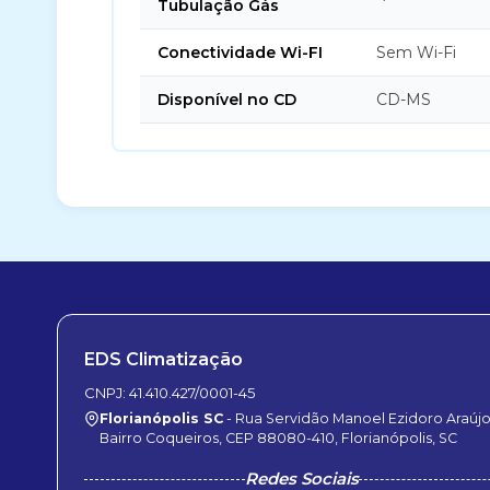
Tubulação Gás
Conectividade Wi-FI
Sem Wi-Fi
Disponível no CD
CD-MS
EDS Climatização
CNPJ: 41.410.427/0001-45
Florianópolis SC
- Rua Servidão Manoel Ezidoro Araújo,
Bairro Coqueiros, CEP 88080-410, Florianópolis, SC
Redes Sociais