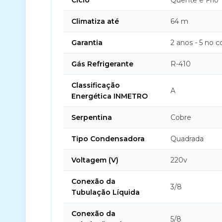
Ciclo
Quente e Frio
Climatiza até
64 m
Garantia
2 anos - 5 no 
Gás Refrigerante
R-410
Classificação
A
Energética INMETRO
Serpentina
Cobre
Tipo Condensadora
Quadrada
Voltagem (V)
220v
Conexão da
3/8
Tubulação Líquida
Conexão da
5/8