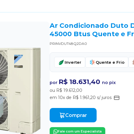
Ar Condicionado Duto Da
45000 Btus Quente e Fr
PRINVDUT48Q2DA0
Inverter
Quente e Frio
R$ 18.631,40
por
no pix
ou R$ 19.612,00
em 10x de R$ 1.961,20 s/ juros
Comprar
Fale com um Especialista